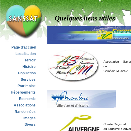
Quelques liens utiles
Page d'accueil
Localisation
Terroir
Association Sanss
Histoire
de
Comédie Musicale
Population
Services
Patrimoine
Hébergements
Economie
Associations
Randonnées
Images
Divers
Comité Régional
du Tourisme d'Auve