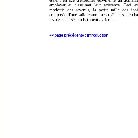
étaient en âge d'exploiter eux-même un domaine
employer et d'assumer leur existence. Ceci ex
modestie des revenus, la petite taille des habi
composée d'une salle commune et d'une seule cha
rez-de-chaussée du bâtiment agricole.
<< page précédente : Introduction