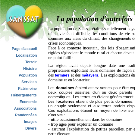
La population d'autrefois
La population de Sanssat était essentiellement pa
où la vie était difficile, les conditions de vie s
soumises aux aléas du climat, des changements d
crises économiques.
Face à ce contexte incertain, des lois d'organisat
Page d'accueil
rigides régissaient le monde rural et chacun devait 
Localisation
ne point faillir.
Terroir
La région avait depuis longue date une trad
Histoire
propriètaires exploitant leurs domaines de façon i
des
et des
. Les exploitations ét
Population
fermiers
métayers
domaine et en locateries:
Services
Les
domaines
étaient assez vastes pour être exp
Patrimoine
deux couples assistés d'un ou deux parents 
Hébergements
domestiques. Les terres en étaient généralement 
Les
locateries
étaient de plus petits domaines, 
Economie
un couple seulement et aux terres parfois disp
Associations
Ces exploitations étaient un moyen de fixer su
d'oeuvre :
Randonnées
- utile occasionnellement dans les domaines
Images
- trop agée pour exploiter un domaine
Divers
- assurant l'exploitation de petites parcelles, pa
petit élevage.