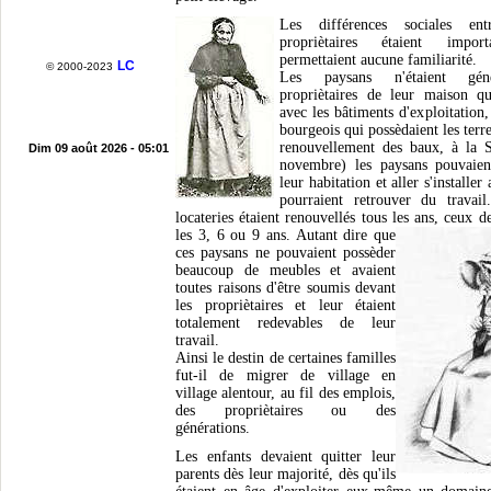
Les différences sociales en
propriètaires étaient impo
permettaient aucune familiarité.
LC
© 2000-2023
Les paysans n'étaient gén
propriètaires de leur maison qu
avec les bâtiments d'exploitation
bourgeois qui possèdaient les terr
renouvellement des baux, à la S
Dim 09 août 2026 - 05:01
novembre) les paysans pouvaient
leur habitation et aller s'installer 
pourraient retrouver du travai
locateries étaient renouvellés tous les ans, ceux 
les 3, 6 ou 9 ans.
Autant dire que
ces paysans ne pouvaient possèder
beaucoup de meubles et avaient
toutes raisons d'être soumis devant
les propriètaires et leur étaient
totalement redevables de leur
travail.
Ainsi le destin de certaines familles
fut-il de migrer de village en
village alentour, au fil des emplois,
des propriètaires ou des
générations.
Les enfants devaient quitter leur
parents dès leur majorité, dès qu'ils