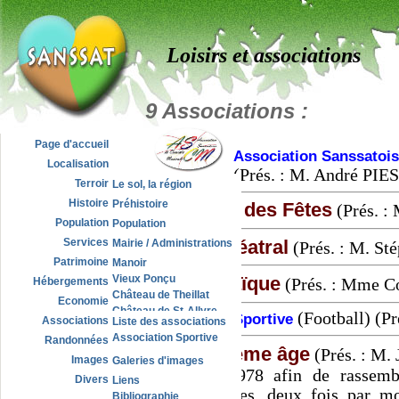
Loisirs et associations
9 Associations :
Page d'accueil
Association Sanssatoi
Localisation
(Prés. : M. André PIE
Terroir
Le sol, la région
L'eau
Histoire
Préhistoire
Le Comité des Fêtes
(Prés. :
Carte topographique
Premier millénaire
Population
Population
Les Bourbons
Autrefois
Groupe théatral
Services
Mairie / Administrations
(Prés. : M. S
La Révolution et le XIXe
Habitat traditionnel
Sapeurs pompiers
Patrimoine
Manoir
Famille Noailly
Habitat Noailly
Pharmacies
Amicale laïque
Vieux Ponçu
Hébergements
(Prés. : Mme 
XXème s.
Habitat moderne
Écoles
Château de Theillat
Economie
Salle polyvalente
Château de St-Allyre
(Football) (P
Association Sportive
Associations
Liste des associations
Jours de marché
Ancien Hospice
Association Sportive
Décheteries
Randonnées
Eglise et presbytère
Club du 3ème âge
(Prés. : M.
Monument aux morts
Images
Galeries d'images
Fondé en 1978 afin de rassembl
Lavoir
Vues panoramiques
Divers
Liens
Poids public
souvent seules, deux fois par mo
Carte postale du village
Bibliographie