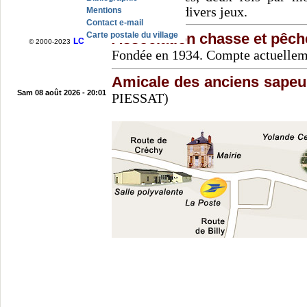
animées par divers jeux.
Mentions
Contact e-mail
Association chasse et pêch
Carte postale du village
LC
© 2000-2023
Fondée en 1934. Compte actuellem
Amicale des anciens sape
Sam 08 août 2026 - 20:01
PIESSAT)