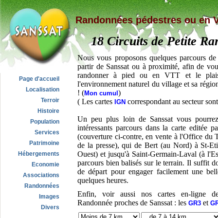
Randonnées pédestres ou en 
18 Circuits de Petite R
Nous vous proposons quelques parcours de 
partir de Sanssat ou à proximité, afin de vous 
randonner à pied ou en VTT et le plaisi
Page d'accueil
l'environnement naturel du village et sa régi
Localisation
! (
)
Mon cumul
Terroir
( Les cartes
correspondant au secteur sont
IGN
Histoire
Un peu plus loin de Sanssat vous pourrez 
Population
intéressants parcours dans la carte editée p
Services
(couverture ci-contre, en vente à l'Office du
Patrimoine
de la presse), qui de Bert (au Nord) à St-E
Ouest) et jusqu'à Saint-Germain-Laval (à l'Es
Hébergements
parcours bien balisés sur le terrain. Il suffit 
Economie
de départ pour engager facilement une bel
Associations
quelques heures.
Randonnées
Enfin, voir aussi nos cartes en-ligne d
Images
Randonnée proches de Sanssat : les
et
GR3
GR
Divers